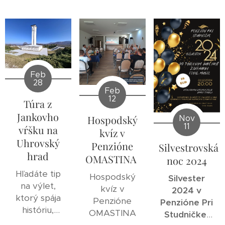
Feb
28
Feb
12
Túra z
Jankovho
Hospodský
Nov
11
vŕšku na
kvíz v
Uhrovský
Penzióne
Silvestrovská
hrad
OMASTINA
noc 2024
Hľadáte tip
Hospodský
Silvester
na výlet,
kvíz v
2024 v
ktorý spája
Penzióne
Penzióne Pri
históriu,
OMASTINA
Studničke,
krásne