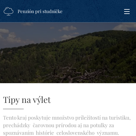
Penzión pri studničke
Tipy na výlet
Tento kraj poskytuje množstvo príležitostí na turistiku,
prechádzky čarovnou prírodou aj na potulky za
spoznávaním histórie celoslovenského významu.