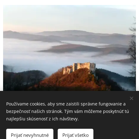
výhľady na
Bánovce,
lesné
odbočky a
prírodné
atrakcie.
Používame cookies, aby sme zaistili správne fungovanie a
bezpečnosť našich stránok. Tým vám môžeme poskytnúť tú
najlepšiu skúsenosť z ich návštevy.
Penzión pri studničke
95641, Omastiná 51
Prijať nevyhnutné
Prijať všetko
Rezervácie:
0948-730369