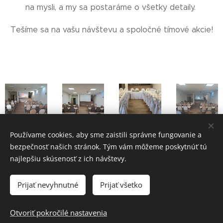
na mysli, a my sa postaráme o všetky detaily.
Tešíme sa na vašu návštevu a spoločné tímové akcie!
Používame cookies, aby sme zaistili správne fungovanie a
bezpečnosť našich stránok. Tým vám môžeme poskytnúť tú
najlepšiu skúsenosť z ich návštevy.
Penzión pri studničke
95641, Omastiná 51
Prijať nevyhnutné
Prijať všetko
Rezervácie:
0948-730369
info@penzion-omastina.sk
Otvoriť pokročilé nastavenia
Cookies