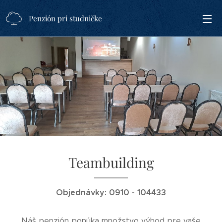
Penzión pri studničke
Teambuilding
Objednávky: 0910 - 104433
Náš penzión ponúka množstvo výhod pre vaše