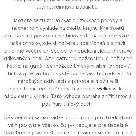
teambuildingové podujatia.
Môžete sa tu zrelaxovať pri zvukoch prírody a
nádhernom výhľade na okolitú krajinu. Pre skvelú
atmosféru a povzbudenie tímovej ducha môžete využiť
náše ohnisko, kde si môžete zapáliť oheň a stráviť
príjemné večery pri spoločnom opekaní alebo príprave
grilovaných jedál. Alternatívnou možnosťou je požičanie
kotlíka na guláš, kde môžete tímovými silami pripraviť
chutný guláš alebo iné jedlá podľa vašich predstáv. Po
náročných aktivitách v prírode si môžu vaši
zamestnanci dopriať oddych v našom
wellness
, kde
nájdu saunu, vírivku. Táto výhoda pomáha znížiť stres a
posilňuje tímový duch.
Náš penzión sa nachádza v príjemnom prostredí, ktoré
vám poskytne všetko, čo potrebujete pre úspešné
teambuildingové podujatia. Stačí nám povedať, čo máte