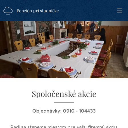
Penzión pri studničke
Spoločenské akcie
Objednávky: 0910 - 104433
Radi sa staneme miestom pre vašu firemnú akciu,