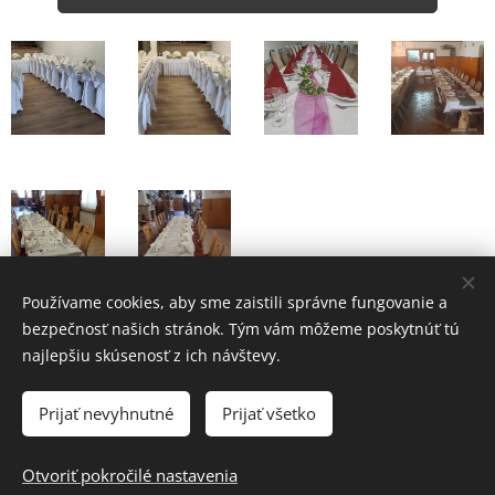
Používame cookies, aby sme zaistili správne fungovanie a
bezpečnosť našich stránok. Tým vám môžeme poskytnúť tú
najlepšiu skúsenosť z ich návštevy.
Penzión pri studničke
95641, Omastiná 51
Prijať nevyhnutné
Prijať všetko
Rezervácie:
0948-730369
info@penzion-omastina.sk
Otvoriť pokročilé nastavenia
Cookies