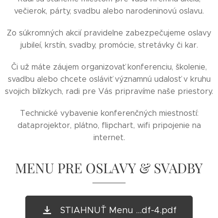
večierok, párty, svadbu alebo narodeninovú oslavu.
Zo súkromných akcií pravidelne zabezpečujeme oslavy
jubileí, krstín, svadby, promócie, stretávky či kar.
Či už máte záujem organizovať konferenciu, školenie,
svadbu alebo chcete osláviť významnú udalosť v kruhu
svojich blízkych, radi pre Vás pripravíme naše priestory.
Technické vybavenie konferenčných miestností:
dataprojektor, plátno, flipchart, wifi pripojenie na
internet.
MENU PRE OSLAVY & SVADBY
STIAHNUŤ Menu ...df-4.pdf