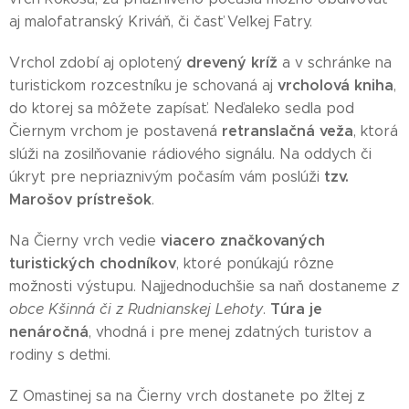
aj malofatranský Kriváň, či časť Veľkej Fatry.
drevený kríž
Vrchol zdobí aj oplotený
a v schránke na
vrcholová kniha
turistickom rozcestníku je schovaná aj
,
do ktorej sa môžete zapísať. Neďaleko sedla pod
retranslačná veža
Čiernym vrchom je postavená
, ktorá
slúži na zosilňovanie rádiového signálu. Na oddych či
tzv.
úkryt pre nepriaznivým počasím vám poslúži
Marošov prístrešok
.
viacero značkovaných
Na Čierny vrch vedie
turistických chodníkov
, ktoré ponúkajú rôzne
možnosti výstupu. Najjednoduchšie sa naň dostaneme
z
Túra je
obce Kšinná či z Rudnianskej Lehoty
.
nenáročná
, vhodná i pre menej zdatných turistov a
rodiny s deťmi.
Z Omastinej sa na Čierny vrch dostanete po žltej z