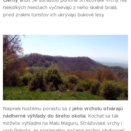
Čierny vrch
. Je súčasťou pohoria Strážovské vrchy. Na
niekoľkých miestach vyčnievajú z neho skalné bralá,
pred zrakmi turistov ich ukrývajú bukové lesy.
jeho vrcholu otvárajú
Napriek hustému porastu sa z
nádherné výhľady do šíreho okolia
. Kochať sa tak
môžete výhľadmi na Malú Maguru, Strážovské vrchy i
vrch Rokoša, za priaznivého počasia možno obdivovať